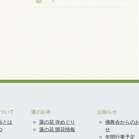
-
ついて
蓮のお寺
お知らせ
会とは
蓮の花 寺めぐり
佛教会からの
つ
蓮の花 開花情報
せ
年間行事予定