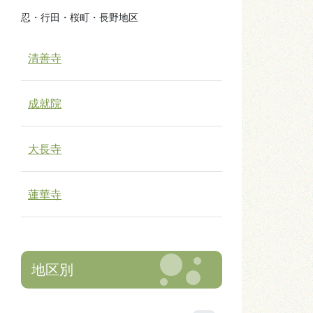
忍・行田・桜町・長野地区
清善寺
成就院
大長寺
蓮華寺
地区別