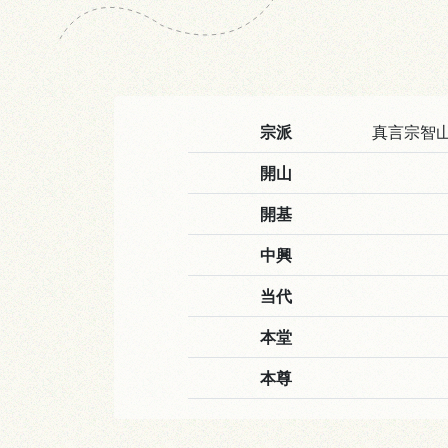
宗派
真言宗智
開山
開基
中興
当代
本堂
本尊