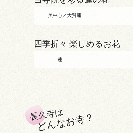
美中心／大賀蓮
四季折々 楽しめるお花
蓮
長久寺は
どんなお寺？