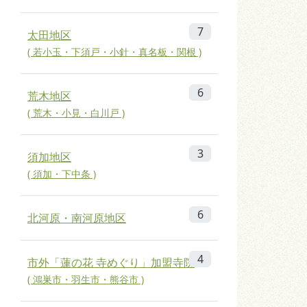
7
太田地区
( 若小玉・下須戸・小針・真名板・関根 )
6
荒木地区
( 荒木・小見・白川戸 )
3
須加地区
( 須加・下中条 )
6
北河原・南河原地区
4
市外「蓮の花 寺めぐり」加盟寺院
( 鴻巣市・羽生市・熊谷市 )