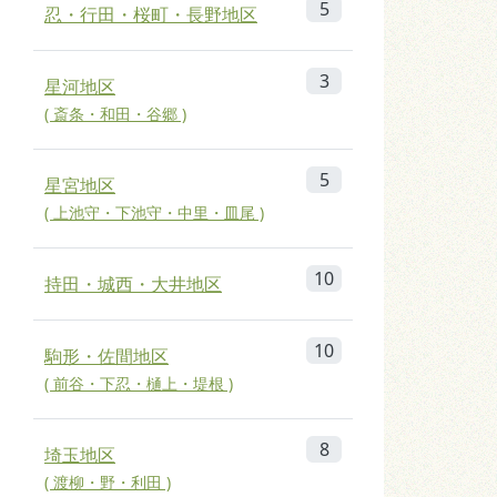
5
忍・行田・桜町・長野地区
3
星河地区
( 斎条・和田・谷郷 )
5
星宮地区
( 上池守・下池守・中里・皿尾 )
10
持田・城西・大井地区
10
駒形・佐間地区
( 前谷・下忍・樋上・堤根 )
8
埼玉地区
( 渡柳・野・利田 )