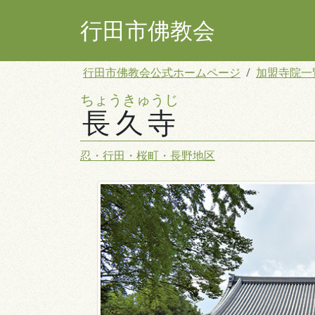
コ
ン
行田市佛教会
テ
ン
行田市佛教会公式ホームページ
加盟寺院一
ツ
へ
ちょうきゅうじ
ス
長久寺
キ
ッ
忍・行田・桜町・長野地区
プ